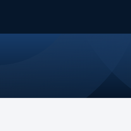
Nossa Atuação
Eventos
Publicações
Fale Conosco
jetória
Nossos Pilares
ssão
Comitês e GTs
ça
Na mídia
os