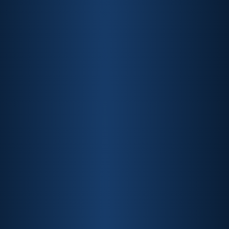
Conselheiro da ABIPAG
Head of Legal, Brazil & LATAM do PayPal, Mestre
em Políticas Públicas e Professor Adjunto na
Sciences Po, Paris
Evelyn Bueno
Conselheira da ABIPAG
Global Regulatory Counsel na SumUp. LLM em
Direito Contratual pelo Insper.