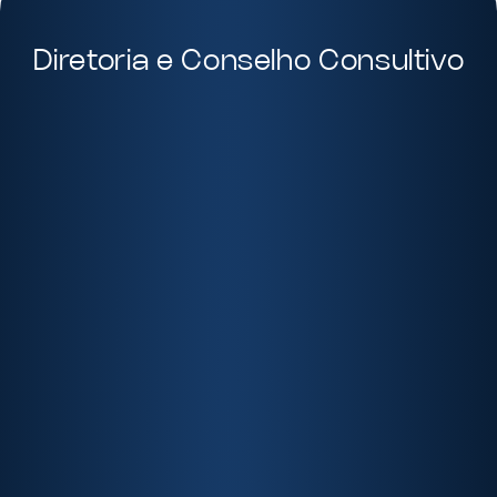
Diretoria e Conselho Consultivo
Ana Beatriz Paschoa
Diretora da ABIPAG
Head of Legal na SumUp. Pós-graduada em
Direito dos Mercados Financeiro e de Capitais.
André Quadra