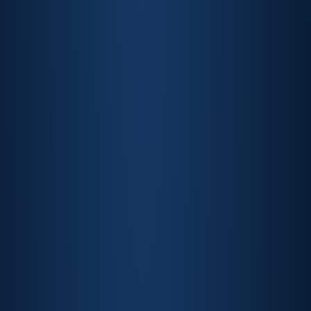
Direito Processual Civil pela PUC-Rio
Thais Mendonça
Conselheira da ABIPAG
Head de Regulatório e LATAM da Stripe, LLM
pelo Insper e pela Universidade de Columbia
Vinicius Carrasco
Diretor da ABIPAG