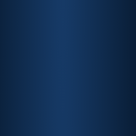
Head of Legal na Revolut, mestre em Filosofia do
Direito pela USP e com LLM em Direito
Tributário pelo Insper
Maíra Oltran
Conselheira da ABIPAG
Global Vice President of Legal, Tax & Regulatory
na EBANX, Fundadora do Projeto BASE, focado
em acelerar a carreira de mulheres