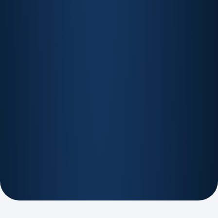
Economista-Chefe da Stone. PhD em Economia
pela Universidade de Stanford e professor na
PUC-Rio.