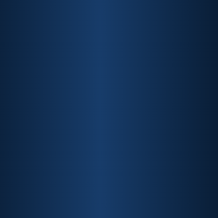
Gabriel Cohen
Conselheiro da ABIPAG
Head de Regulação Financeira da Stone Co.,
Mestre em Direito pela FGV e Professor do
Insper
Glauber Mota
Conselheiro da ABIPAG
CEO da Revolut no Brasil, mestre em Finanças
pelo IMPA, engenheiro formado no IME e pós