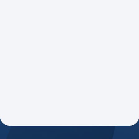
Tatiana Aranguiz
Superintendência Executiva
Karla Pacheco
Coordenação Administrativa