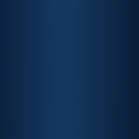
Nathalia Fiumari
Diretora da ABIPAG
Líder de Relações Governamentais na Stone.
Pós-graduada em Direito Legislativo pelo IdP.
Nathália Menezes
Diretora da ABIPAG
Membro da Comissão de Direito Bancário da
OAB/RJ. LLM em Direito e Prática Empresarial no
CEU Law School. Pós-graduação lato sensu em