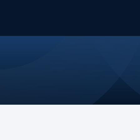
Nossa Atuação
Eventos
Publicações
Fale Conosco
jetória
Nossos Pilares
ssão
Comitês e GTs
ça
Na mídia
os