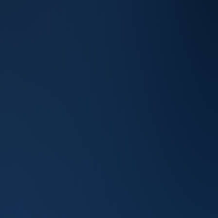
contato@abipag.com.br
(11) 98910 – 4877
Assessoria de Imprensa
andrea.salmeron@fsb.com.br