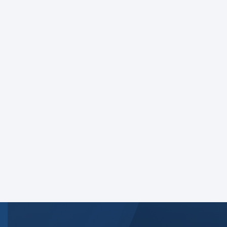
concorrência em um contexto de evolução do
mercado financeiro, marcado pelo advento
de inovações tecnológicas e transformações
no ambiente regulatório.
Dias e Horários
21 de maio de 2026, 8h às 19h
Local
Royal Tulip, Brasília