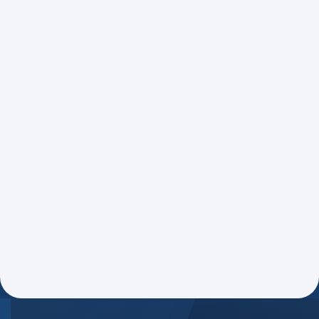
E-book – 2º Congresso ABIPAG
| Regulação e Concorrência no
Mercado Financeiro