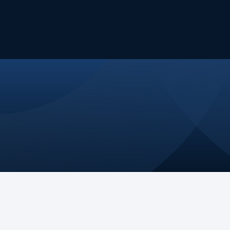
Nossa Atuação
Eventos
Publicações
Fale Conosco
jetória
Nossos Pilares
ssão
Comitês e GTs
ça
Na mídia
os
Guia