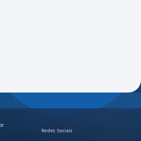
rias, o material reforça a importância
a como pilares para um ecossistema
uição.
br
Redes Sociais