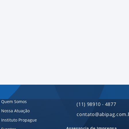
Além de destacar boas práticas e obrigações regulató
da cooperação intersetorial e da educação financeir
mais seguro e confiável.
📥 Leia na íntegra e fortaleça a proteção da sua instit
Quem Somos
(11) 98910 - 4877
Nossa Atuação
contato@abipag.com.
Instituto Propague
Assessoria de Imprensa