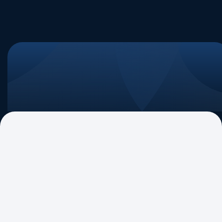
ABIPAG Debate
Segurança do SFN: Novas Diretrizes
do Banco Central