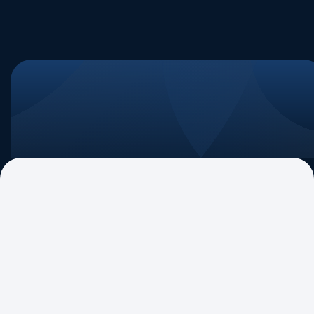
ABIPAG Debate
MP nº 1.303 e Decreto do IOF: quais
os efeitos no mercado de
pagamentos?