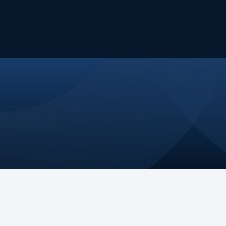
Nossa Atuação
Eventos
Publicações
Fale Conosco
jetória
Nossos Pilares
ssão
Comitês e GTs
ça
Na mídia
os