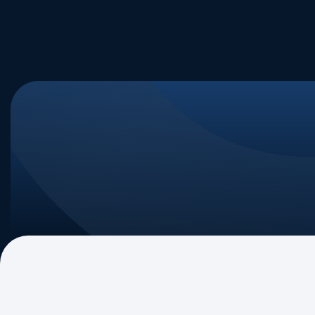
Quem Somos
Nossa Tra
Nossa Mi
Governan
Associad
ABIPAG Debate