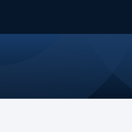
Nossa Atuação
Eventos
Publicações
Fale Conosco
jetória
Nossos Pilares
ssão
Comitês e GTs
ça
Na mídia
os