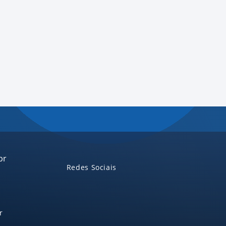
br
Redes Sociais
r