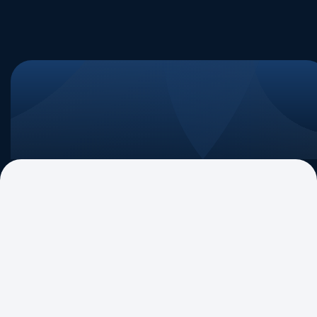
ABIPAG Debate
Consulta Pública BCB nº 123:
Ampliação do Indicador de Liquidez a
Curto Prazo