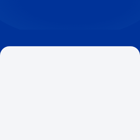
Estudos
20 DE MAIO DE 2026
Alocação de Riscos em Arranjos de
Cartão: Responsabilidade pelo
inadimplemento do emissor
Um portador de cartão, ao realizar uma compra, põe
em marcha uma cadeia de obrigações entre diversos